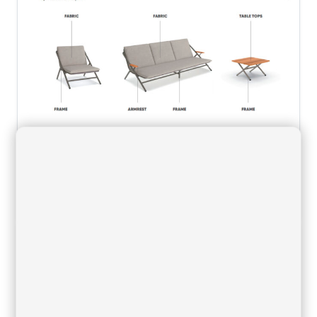
Garda
[download id="8802"]
22/07/2022
Descargas, Acabados, Acabados por
colección