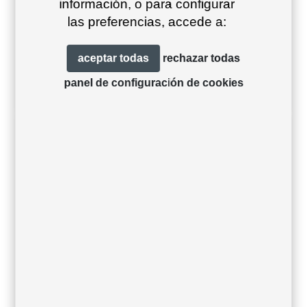
información, o para configurar
las preferencias, accede a:
12 – cement green
aceptar todas
rechazar todas
panel de configuración de cookies
05/10/2022
Descargas, Acabados, Colores estructura
15 – olive green
05/10/2022
Descargas, Acabados, Colores estructura