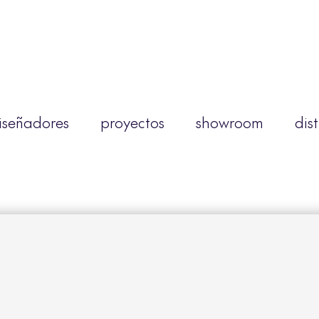
iseñadores
proyectos
showroom
dis
ogo bivaq 202
ra ver este contenido, inicie sesión o cree una c