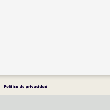
colecciones
tienda
tipos de producto
distribución
proyectos
profesional
contacto
magazine
Política de privacidad