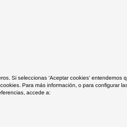
Iniciar Sesion
 una nueva cuenta.
¿Olvidaste tu contraseña?
ceros. Si seleccionas 'Aceptar cookies' entendemos 
 cookies. Para más información, o para configurar la
eferencias, accede a: