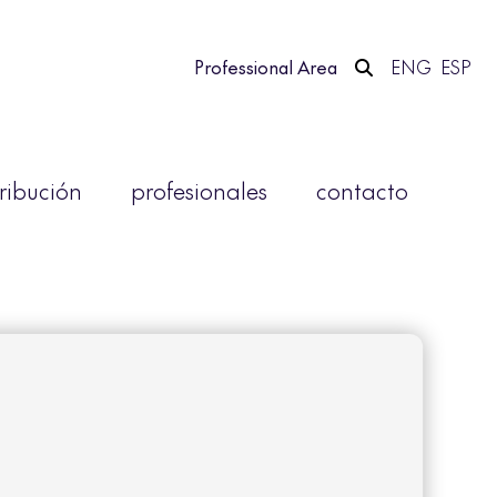
Professional Area
ENG
ESP
tribución
profesionales
contacto
2
uenta.