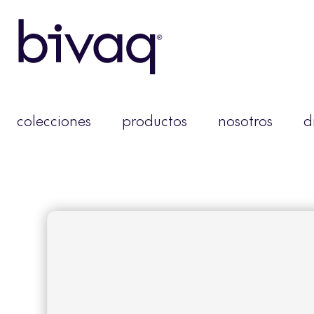
colecciones
productos
nosotros
d
catál
Debe ser miembro pa