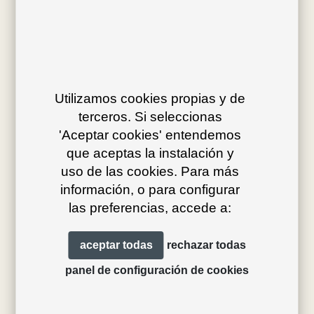
Utilizamos cookies propias y de
Av. J.V. Foix 72-74
terceros. Si seleccionas
08034 Barcelona (Spain)
'Aceptar cookies' entendemos
info@bivaq.com
que aceptas la instalación y
(+34) 93 205 75 95
uso de las cookies. Para más
información, o para configurar
las preferencias, accede a:
colecciones
tienda
aceptar todas
rechazar todas
tipos de producto
distribución
panel de configuración de cookies
proyectos
profesionales