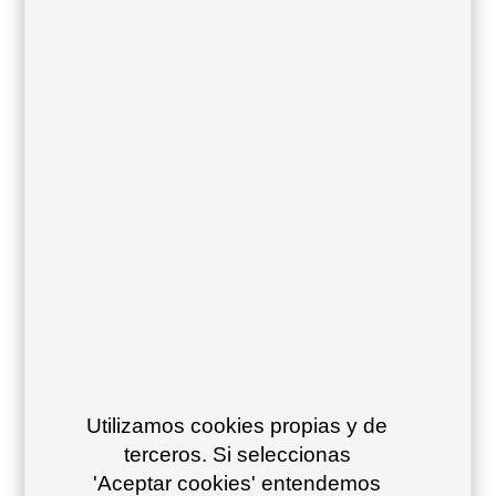
oxide 16
turquoise 52
23
Olive green
Steel blue 49
Stone 29
15
Sling:
Cojines vinytex:
Cojines acrylic:
Utilizamos cookies propias y de
terceros. Si seleccionas
'Aceptar cookies' entendemos