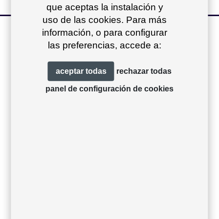
que aceptas la instalación y
uso de las cookies. Para más
otros productos
información, o para configurar
las preferencias, accede a:
de la colección
+
aceptar todas
rechazar todas
panel de configuración de cookies
Sit módulo central
Sit sillón bajo