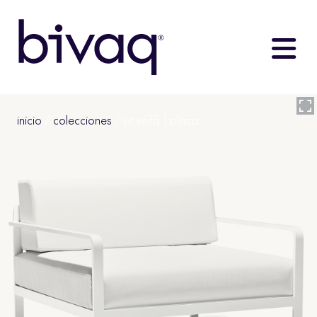
inicio
/
colecciones
/ sit sofá 1 plaza