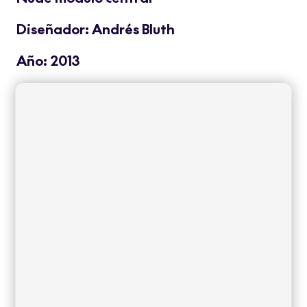
Diseñador: Andrés Bluth
Año: 2013
Nude es un sistema modular de sofás para
exterior de amplias dimensiones que
incorpora confortables almohadones
unidos a una estructura resistente y sobria
que hacen de esta Colección uno de los
máximos exponentes del mueble Contract.
Ligera pero a la vez robusta y resistente,
requiere un mínimo mantenimiento que la
hace ideal para utilizar en espacios con
uso intensivo.
Read more
+