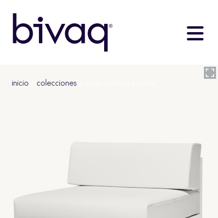
inicio
/
colecciones
/ nude módulo central