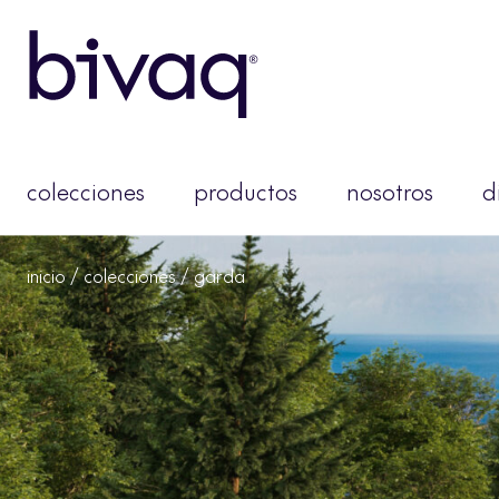
colecciones
productos
nosotros
d
inicio
/
colecciones
/ garda