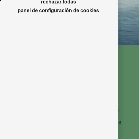
rechazar todas
panel de configuración de cookies
lección principalmente adaptable a
ptos de espacio, de inspiración
pero con calidad y formas amables.
aluminio extrusionado y su tejido
y confort a los diseños, disponibles en
es, desde sillones de una plaza, sofás
y sillas. GARDA también se ha