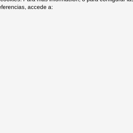
odidad y
eferencias, accede a:
GARDA es una co
diferentes conce
contemporánea, 
Su estructura de 
aportan sutileza 
diferentes opcion
de 2 ó 3 plazas 