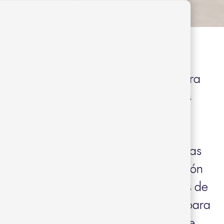
A, diseñada por Joan Gaspar para
n los grandes iconos de la arquitectura
acionalista. Un concepto basado en las
 los años 50 con apellidos como Le
rd Jensen, Gio Ponti u Olli Borg,
ar al mobiliario de exterior. Sus líneas
entemente sencillas crean una colección
 para ser vivida, siguiendo los pasos de
ombres que concibieron la vivienda para
a de sus habitantes. Una colección que