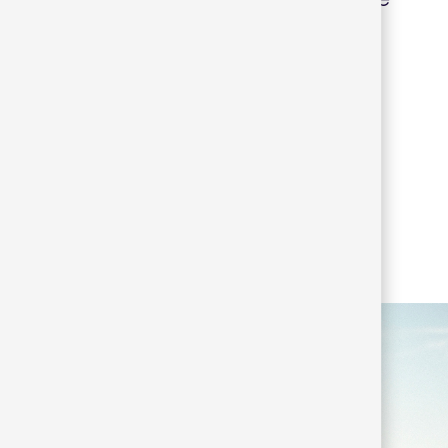
ión por la industrialización y la
cticidad a través de una estructura
 de tela sobre la que descansan los
scinde de todo elemento decorativo
ntra en la comodidad, la ligereza y el