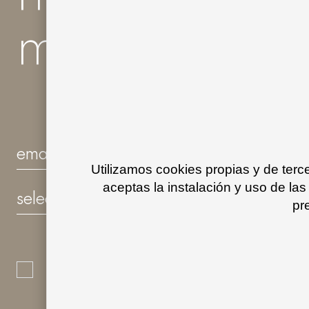
much more
Utilizamos cookies propias y de ter
aceptas la instalación y uso de las
pr
I acknowledge I have read and underst
Policy
and I consent to the processing of
for marketing and profiling purpose