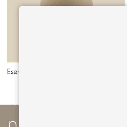
Esen pouf
news and