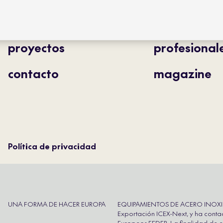
tipos de producto
distribución
proyectos
profesional
contacto
magazine
Política de privacidad
UNA FORMA DE HACER EUROPA
EQUIPAMIENTOS DE ACERO INOXIDAB
Exportación ICEX-Next, y ha conta
Europeos FEDER. La finalidad de es