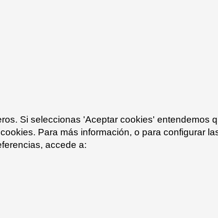
ceros. Si seleccionas 'Aceptar cookies' entendemos 
 cookies. Para más información, o para configurar la
eferencias, accede a:
ood
Bivaq Privacy
 my personal data