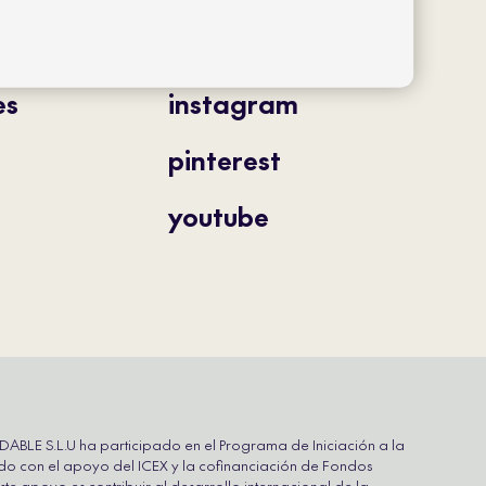
twitter
es
instagram
pinterest
youtube
LE S.L.U ha participado en el Programa de Iniciación a la
do con el apoyo del ICEX y la cofinanciación de Fondos
te apoyo es contribuir al desarrollo internacional de la