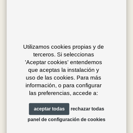
Utilizamos cookies propias y de
Av. J.V. Foix 72-74
terceros. Si seleccionas
'Aceptar cookies' entendemos
08034 Barcelona (Spain)
que aceptas la instalación y
info@bivaq.com
uso de las cookies. Para más
(+34) 93 205 75 95
información, o para configurar
las preferencias, accede a:
colecciones
tienda
aceptar todas
rechazar todas
tipos de producto
distribución
panel de configuración de cookies
proyectos
profesionales