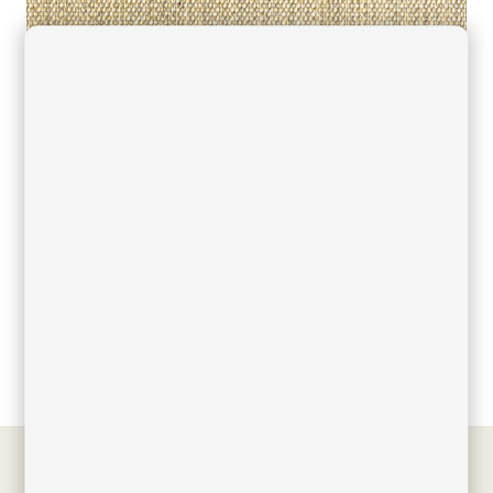
Filed under
Descargas
,
Acabados
,
Colores tejido
acrílico