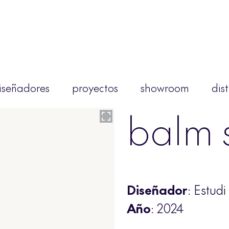
iseñadores
proyectos
showroom
dis
balm s
Diseñador
: Estud
Año
: 2024