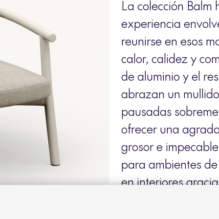
La colección Balm 
experiencia envolv
reunirse en esos m
calor, calidez y c
de aluminio y el r
abrazan un mullido 
pausadas sobremes
ofrecer una agradab
grosor e impecable
para ambientes de 
en interiores gracia
• Estructura fabri