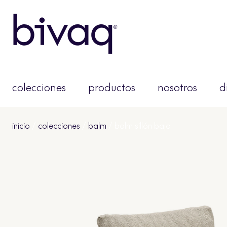
colecciones
productos
nosotros
d
inicio
/
colecciones
/
balm
/ balm sillón bajo