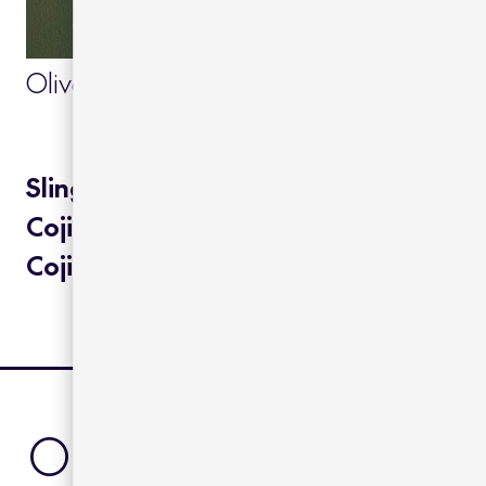
Olive green 15
Steel blue 49
Sling:
Cojines vinytex:
Cojines acrylic:
otros product