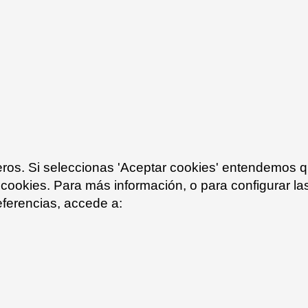
Ivory text 11
Maroon oxide 16
ceros. Si seleccionas 'Aceptar cookies' entendemos 
 cookies. Para más información, o para configurar la
eferencias, accede a: