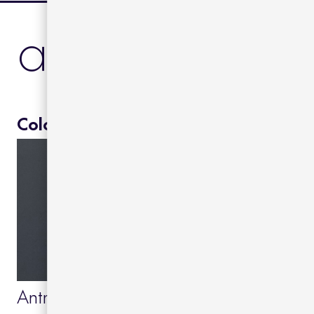
acabados
Color estructura:
Antracita 23
Beige grey 39