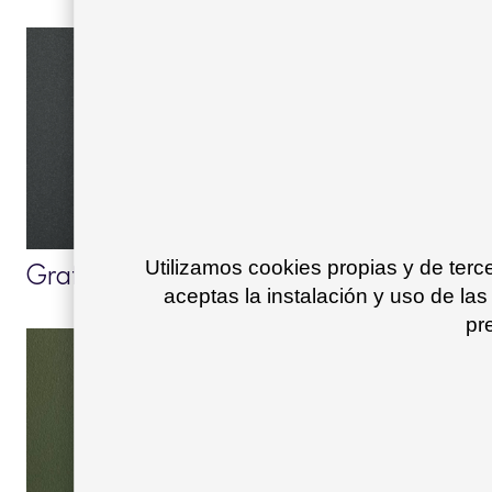
Grafito 34
Grey blue 24
Utilizamos cookies propias y de ter
aceptas la instalación y uso de las
pr