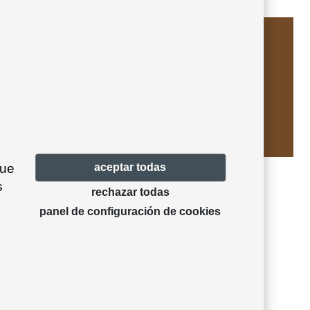
Mint turquoise 52
Olive brown 23
que
aceptar todas
s
rechazar todas
panel de configuración de cookies