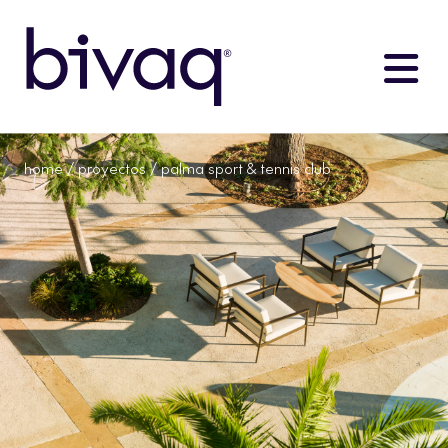
home
/
proyectos
/ palma sport & tennis club