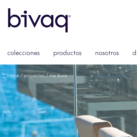
colecciones
productos
nosotros
d
home
/
proyectos
/ me ibiza