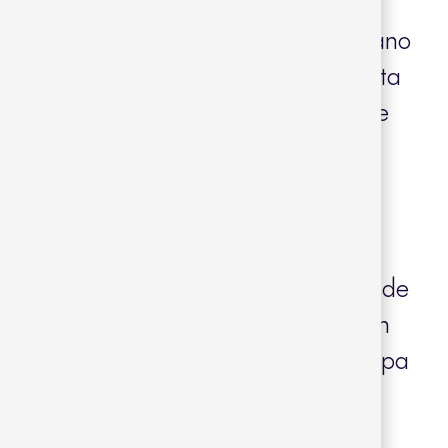
e pinos y a tocar de un calmado mar
ándose contiguo a un acueducto romano
nterés Cultural en 1998. El hotel cuenta
s en un edificio de diseño diáfano de
a con una decoración minimalista
anco.
ca a crear un espacio de bienestar desde
 luminosidad del mar Mediterráneo con
s gastronómicas, piscinas, zonas de spa
as exteriores compartidas y privadas
rar la panorámica.