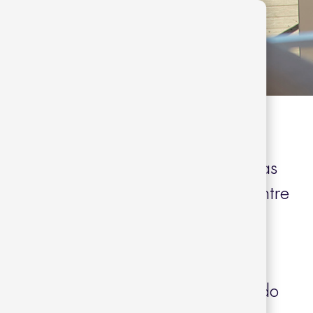
5 estrellas y miembro de The Leading
d, se encuentra ubicado en una de las
s de la isla, Santa Eulalia del Río, entre
a Prada.
gra a la perfección con ese privilegiado