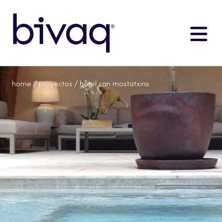
home
/
proyectos
/ hotel can mostatxins