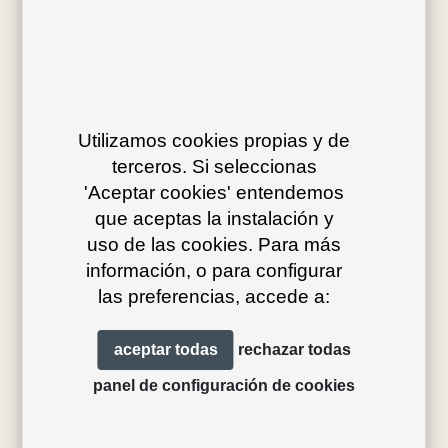
Utilizamos cookies propias y de
Av. J.V. Foix 72-74
terceros. Si seleccionas
08034 Barcelona (Spain)
'Aceptar cookies' entendemos
info@bivaq.com
que aceptas la instalación y
(+34) 93 205 75 95
uso de las cookies. Para más
información, o para configurar
las preferencias, accede a:
colecciones
tienda
aceptar todas
rechazar todas
tipos de producto
distribución
panel de configuración de cookies
proyectos
profesionales