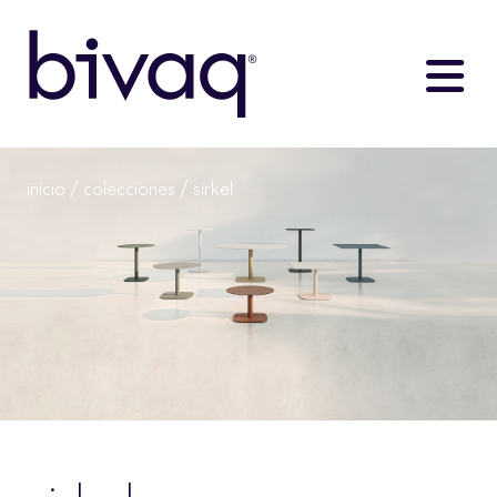
inicio
/
colecciones
/ sirkel