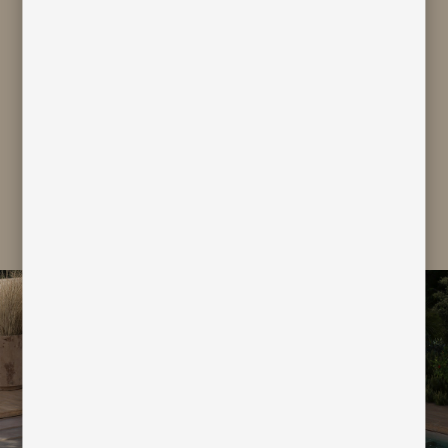
I acknowledge I have read and
understood
Bivaq Privacy Policy
and I
consent to the processing of my
personal data for marketing and
profiling purpose
subscribe