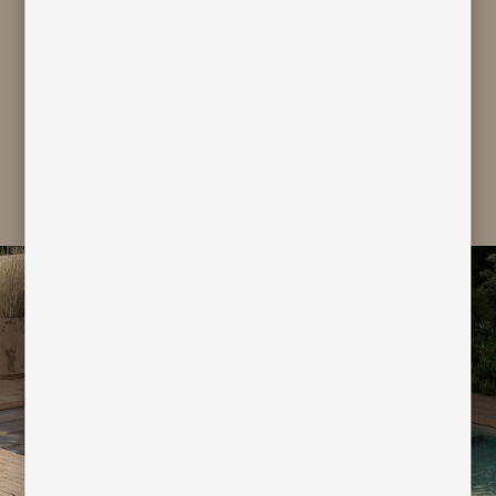
consent to the processing of my
personal data for marketing and
profiling purpose
subscribe