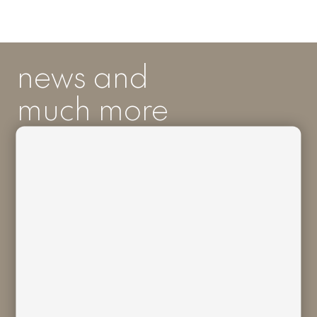
news and
much more
I acknowledge I have read and
understood
Bivaq Privacy Policy
and I