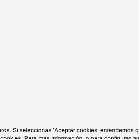
grey blue 24
ceros. Si seleccionas 'Aceptar cookies' entendemos 
 cookies. Para más información, o para configurar la