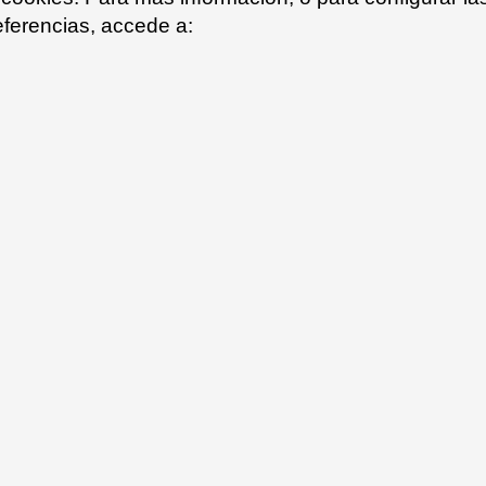
eferencias, accede a:
mint turquoise 52