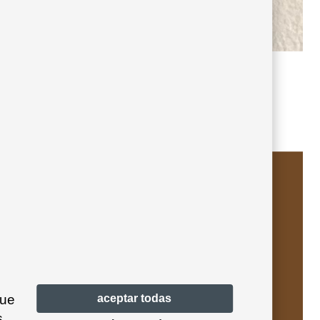
ivory text 11
que
aceptar todas
s