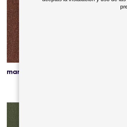
pr
maroon oxide 16